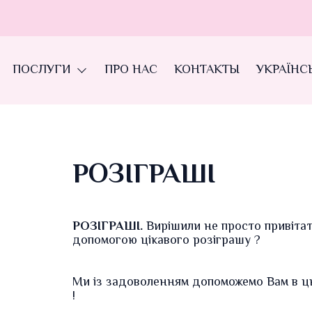
ПОСЛУГИ
ПРО НАС
КОНТАКТЫ
УКРАЇНС
РОЗІГРАШІ
РОЗІГРАШІ.
Вирішили не просто привітат
допомогою
цікавого розіграшу
?
Ми
із задоволенням допоможемо Вам в ць
!