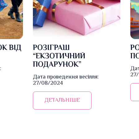
К ВІД
РОЗІГРАШ
Р
“ЕКЗОТИЧНИЙ
П
ПОДАРУНОК”
:
Дат
27
Дата проведення весілля:
27/08/2024
ДЕТАЛЬНІШЕ