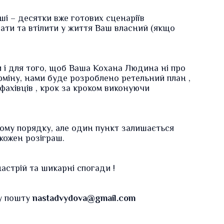
ші
– десятки вже готових сценаріїв
ати та втілити у життя
Ваш власний
(якщо
ки і для того, щоб Ваша Кохана Людина ні про
рміну, нами буде розроблено
ретельний план
,
фахівців
, крок за кроком виконуючи
ному порядку, але один пункт залишається
 кожен розіграш.
настрій та шикарні спогади
!
ну пошту
nastadvydova@gmail.com