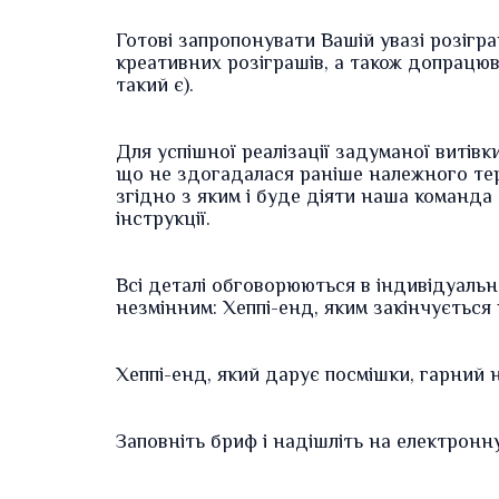
Готові запропонувати Вашій увазі
розігра
креативних
розіграшів, а також допрацюв
такий є).
Для успішної реалізації задуманої витів
що не здогадалася раніше належного те
згідно з яким і буде діяти наша
команда 
інструкції.
Всі деталі обговорюються в індивідуаль
незмінним:
Хеппі-енд
, яким закінчується
Хеппі-енд, який дарує
посмішки, гарний 
Заповніть
бриф
і надішліть на електрон