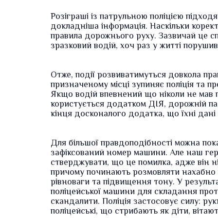
Розіграші із патрульною поліцією підход
докладніша інформація. Наскільки корект
правила дорожнього руху. Зазвичай це сп
зразковий водій, хоч раз у житті порушив
Отже, події розвиватимуться довкола пра
призначеному місці зупиняє поліція та пр
Якщо водій впевнений що ніколи не мав 
користується додатком ДІЯ, дорожній па
кінця досконалого додатка, що їхні дані
Для більшої правдоподібності можна пок
зафіксований номер машини. Але наш гер
стверджувати, що це помилка, адже він н
причому починають розмовляти нахабно і
рівноваги та підвищення тону. У результ
поліцейської машини для складання прот
скандалити. Поліція застосовує силу: руки
поліцейські, що стрибають як діти, вітают