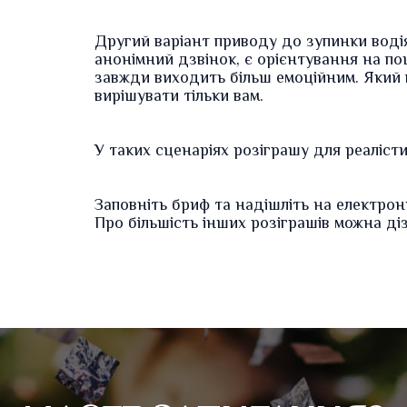
Другий варіант приводу до зупинки водія
анонімний дзвінок, є орієнтування на пош
завжди виходить більш емоційним. Який 
вирішувати тільки вам.
У таких сценаріях розіграшу для реаліст
Заповніть
бриф
та надішліть на електро
Про більшість інших
розіграшів
можна діз