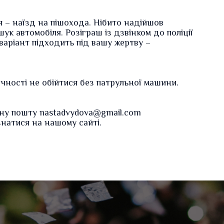
 – наїзд на пішохода. Нібито надійшов
ук автомобіля. Розіграш із дзвінком до поліції
варіант підходить під вашу жертву –
ичності не обійтися без патрульної машини.
нну пошту nastadvydova@gmail.com
натися на нашому сайті.