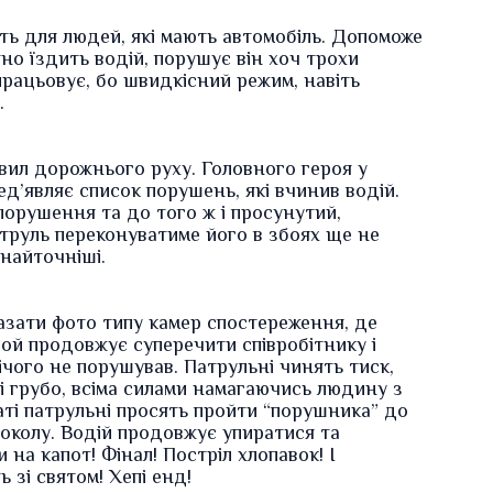
ять для людей, які мають автомобіль. Допоможе
но їздить водій, порушує він хоч трохи
рацьовує, бо швидкісний режим, навіть
.
вил дорожнього руху. Головного героя у
ед’являє список порушень, які вчинив водій.
порушення та до того ж і просунутий,
труль переконуватиме його в збоях ще не
 найточніші.
азати фото типу камер спостереження, де
ой продовжує суперечити співробітнику і
ічого не порушував. Патрульні чинять тиск,
 грубо, всіма силами намагаючись людину з
аті патрульні просять пройти “порушника” до
околу. Водій продовжує упиратися та
 на капот! Фінал! Постріл хлопавок! І
ь зі святом! Хепі енд!