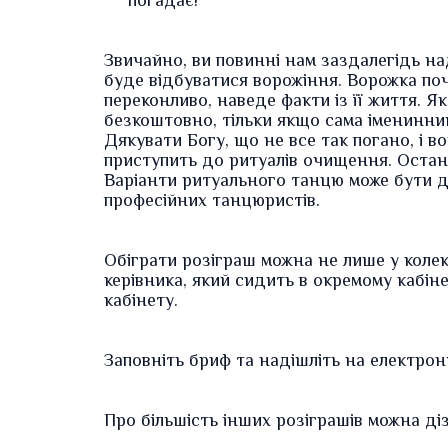
погадає!
Звичайно, ви повинні нам заздалегідь на
буде відбуватися ворожіння. Ворожка по
переконливо, наведе факти із її життя. 
безкоштовно, тільки якщо сама іменинниц
Дякувати Богу, що не все так погано, і в
приступить до ритуалів очищення. Остан
Варіанти ритуального танцю може бути д
професійних танцюристів.
Обіграти розіграш можна не лише у колек
керівника, який сидить в окремому кабіне
кабінету.
Заповніть
бриф
та надішліть на електро
Про більшість інших
розіграшів
можна діз