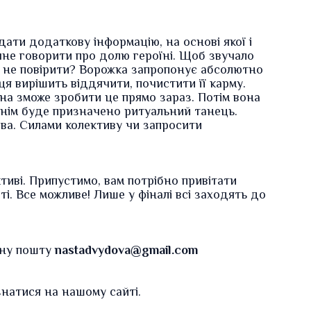
дати додаткову інформацію, на основі якої і
чне говорити про долю героїні. Щоб звучало
Як не повірити? Ворожка запропонує абсолютно
я вирішить віддячити, почистити її карму.
она зможе зробити це прямо зараз. Потім вона
нім буде призначено ритуальний танець.
ва. Силами колективу чи запросити
тиві. Припустимо, вам потрібно привітати
ті. Все можливе! Лише у фіналі всі заходять до
нну пошту
nastadvydova@gmail.com
натися на нашому сайті.