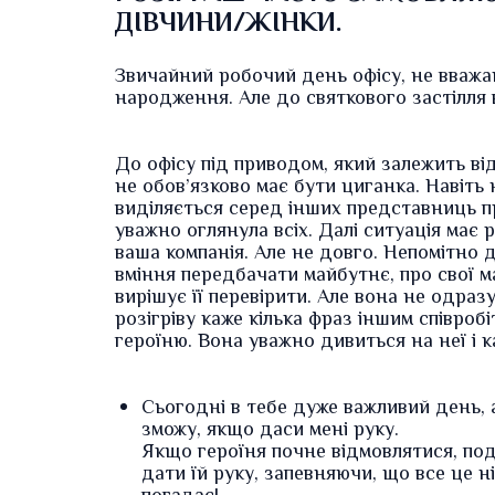
ДІВЧИНИ/ЖІНКИ.
Звичайний робочий день офісу, не вважа
народження. Але до святкового застілля
До офісу під приводом, який залежить ві
не обов’язково має бути циганка. Навіть
виділяється серед інших представниць пр
уважно оглянула всіх. Далі ситуація має
ваша компанія. Але не довго. Непомітно 
вміння передбачати майбутнє, про свої ма
вирішує її перевірити. Але вона не одраз
розігріву каже кілька фраз іншим співроб
героїню. Вона уважно дивиться на неї і к
Сьогодні в тебе дуже важливий день, 
зможу, якщо даси мені руку.
Якщо героїня почне відмовлятися, под
дати їй руку, запевняючи, що все це н