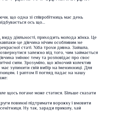
ючи, що одна зі співробітниць має день
 відбувається ось що…
д виду діяльності, приходить молода жінка. Це
 навпаки-це дівчина нічим особливим не
екрасної статі. Хіба трохи дивна. Зайшла,
 розвернутися залежно від того, чим займається
дівчина змінює тему та розповідає про своє
гічні сили. Зрозуміло, що жіночий колектив
у має зупинити свій вибір на іменинниці. Для
ітницям. І раптом її погляд падає на нашу
аже:
але щось погане може статися. Більше сказати
руги повинні підтримати ворожку і вмовити
ісенітниця. Ну так, заради приколу, хай