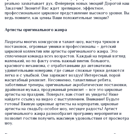
реально захватывает дух. Фейерверк новых эмоций! Дорогой наш
Заказчик! Звоните! Вас ждет зрелищное, эффектное,
профессиональное цирковое представление высокого уровня. Вы
ведь помните, как ценны Ваши положительные эмоции?
Артисты оригинального жанра
Лауреаты многих конкурсов и талант-шоу, мастера трюков и
постановок, огромные умники и профессионалы – детский
цирковой коллектив или артисты оригинального жанра. Это
сплоченная команда всех возрастов. Каждый на первый взгляд
маленький, но по факту очень важный винтик большого,
красивого механизма, с отработанными до автоматизма
удивительными номерами, где самые сложные трюки делаются
легко и с улыбкой. Они заряжают воздух! Интересный, порой
масштабный реквизит. Несомненно, талантливые ребята,
заботливые тренеры, оригинальные акробатические постановки,
драйвовая музыка, продуманный реквизит – все это цирковые
артисты на праздник. Поверьте, вам стоит их увидеть! Ниже
найдете ссылку на видео с выступлением. Внимание! Будьте
готовы! Вживую цирковые артисты на корпоратив, цирковые
артисты на свадьбу-особое шоу, несущее радость! Артист
оригинального жанра разнообразит программу мероприятия и
позволит гостям получить максимум удовольствия от просмотра
шоу.