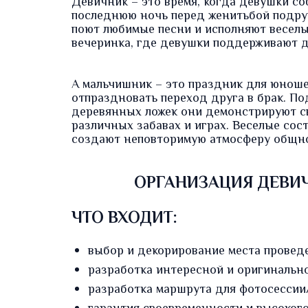
Девичник – это время, когда девушки со
последнюю ночь перед женитьбой подруг
поют любимые песни и исполняют веселы
вечеринка, где девушки поддерживают др
А мальчишник – это праздник для юноше
отпраздновать переход друга в брак. П
деревянных ложек они демонстрируют св
различных забавах и играх. Веселые со
создают неповторимую атмосферу общно
ОРГАНИЗАЦИЯ ДЕВИ
ЧТО ВХОДИТ:
выбор и декорирование места провед
разработка интересной и оригинальн
разработка маршрута для
фотосессии