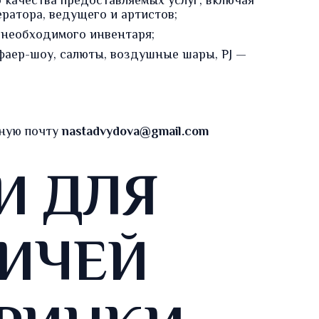
 качества предоставляемых услуг, включая
ератора
,
ведущего
и артистов;
 необходимого инвентаря;
фаер-шоу
,
салюты
, воздушные шары, PJ —
нную почту
nastadvydova@gmail.com
И ДЛЯ
ИЧЕЙ