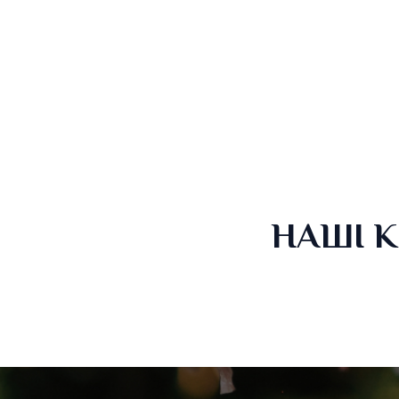
НАШІ К