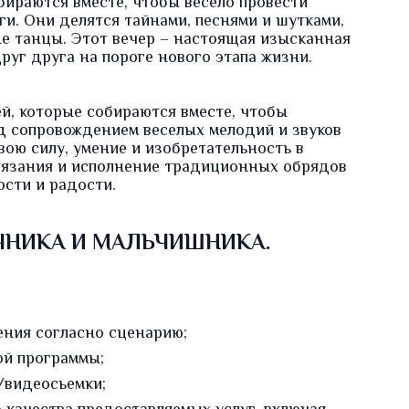
бираются вместе, чтобы весело провести
и. Они делятся тайнами, песнями и шутками,
е танцы. Этот вечер – настоящая изысканная
уг друга на пороге нового этапа жизни.
й, которые собираются вместе, чтобы
од сопровождением веселых мелодий и звуков
ою силу, умение и изобретательность в
стязания и исполнение традиционных обрядов
сти и радости.
ЧНИКА И МАЛЬЧИШНИКА.
ения согласно сценарию;
ой программы;
/видеосьемки
;