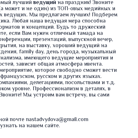
самый лучший
ведущий
на праздник! Звоните
(а может и не один) из ТОП-овых медийных и
х ведущих. Мы предлагаем лучших! Подберем
ика. Любая наша ведущая мера способна
орматов и концепций. Будь то дружеский
ите, если Вам нужен отличный тамада на
конференции, презентаций, выпускной вечер,
рытия, на выставку, хороший ведущий на
ения, family day, день города, музыкальный
онализма, имеющего ведущие мероприятия и
стей, зависит общая атмосфера ивента.
мероприятие, которое свободно сможет вести
 французском, русском и других языках.
мпаниями, делегациями, посольствами и т.д.
ком уровне. Профессионализм в деталях, в
! Звоните! Мы устроим вам встречу, вы сами
ной почте nastadvydova@gmail.com
 узнать на нашем
сайте
.