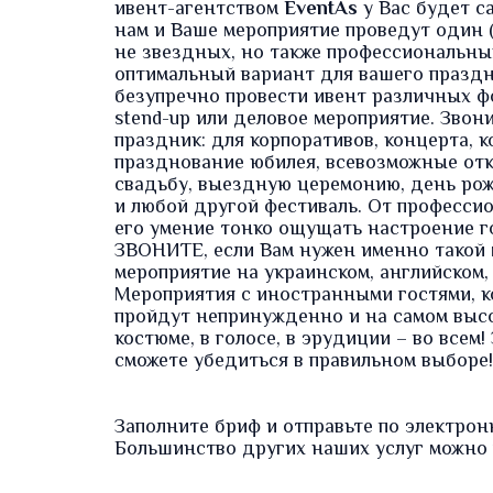
ивент-агентством
EventAs
у Вас будет 
нам и Ваше мероприятие проведут один 
не звездных, но также профессиональны
оптимальный вариант для вашего праздн
безупречно провести ивент различных ф
stend-up или деловое мероприятие. Звон
праздник: для корпоративов, концерта, 
празднование юбилея, всевозможные отк
свадьбу, выездную церемонию, день рожд
и любой другой фестиваль. От професси
его умение тонко ощущать настроение го
ЗВОНИТЕ, если Вам нужен именно такой 
мероприятие на украинском, английском,
Мероприятия с иностранными гостями, ко
пройдут непринужденно и на самом высо
костюме, в голосе, в эрудиции – во всем
сможете убедиться в правильном выборе!
Заполните
бриф
и отправьте по электрон
Большинство других наших услуг можно