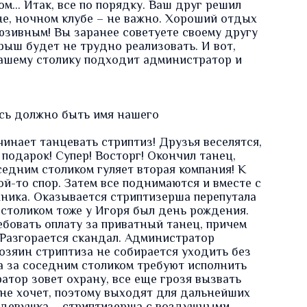
м… Итак, все по порядку. Ваш друг решил
не, ночном клубе – не важно. Хороший отдых
юзивным! Вы заранее советуете своему другу
ыш будет не трудно реализовать. И вот,
вашему столику подходит администратор и
есь должно быть имя нашего
инает танцевать стриптиз! Друзья веселятся,
подарок! Супер! Восторг! Окончил танец,
седним столиком гуляет вторая компания! К
й-то спор. Затем все поднимаются и вместе с
ника. Оказывается стриптизерша перепутала
м столиком тоже у Игоря был день рождения.
бовать оплату за приватный танец, причем
 Разгорается скандал. Администратор
озяин стриптиза не собирается уходить без
та за соседним столиком требуют исполнить
атор зовет охрану, все еще грозя вызвать
 не хочет, поэтому выходят для дальнейших