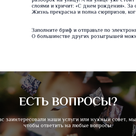
разборок на улицу! А на улице уже стои
слоями и кричит: «С днем ​​рождения». З
Жизнь прекрасна и полна сюрпризов, когд
Заполните
бриф
и отправьте по электрон
О большинстве других
розыгрышей
можн
ЕСТЬ ВОПРОСЫ?
ас заинтересовали наши услуги или нужный совет, мы
чтобы ответить на любые вопросы.