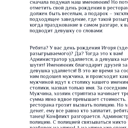
сначала подумал наш именинник! Но пото
отметить свой день рождения в рестора
должен быть веселым, а подарок – экскл
подходящее заведение, где такой розыгр
когда празднование в самом разгаре, к 
подводит девушку со словами:
Ребята? У вас день рождения Игоря (зд
разыгрываемого)? Да? Тогда это к вам!
Администратор удаляется, а девушка нач
шутят! Именинник благодарит друзей за 
девушка удаляется! В это же время за со
ним подошел мужчина, и происходит како
мужчиной идут к столику нашего именин
столики, назвал только имя. За соседни
Мужчина, хозяин стриптиза начинает тре
сумма явно вдвое превышает стоимость.
ресторана грозит вызвать полицию. Но х
денег, ему все равно кто заплатит, ребя
танец! Конфликт разгорается. Администр
полицию. С полицией связываться никто