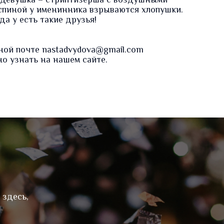
т девушка – стриптизерша с воздушными
а спиной у именинника взрываются хлопушки.
а у есть такие друзья!
ной почте nastadvydova@gmail.com
о узнать на нашем сайте.
 здесь,