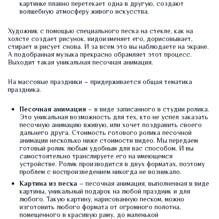
картинке плавно перетекает одна в другую, создают
волшебную атмосферу живого искусства.
Художник с помощью специального песка на стекле, как на
холсте создает рисунок, видоизменяет его, дорисовывает,
стирает и рисует снова. И за всем это вы наблюдаете на экране.
А подобранная музыка прекрасно обрамляет этот процесс.
Выходит такая уникальная песочная анимация.
На массовые праздники – придерживается общая тематика
праздника.
Песочная анимация
– в виде записанного в студии ролика.
Это уникальная возможность для тех, кто не успел заказать
песочную анимацию вживую, или хочет поздравить своего
дальнего друга. Стоимость готового ролика песочной
анимации несколько ниже стоимости видео. Мы передаем
готовый ролик любым удобным для вас способом. И вы
самостоятельно транслируете его на имеющемся
устройстве. Ролик производится в двух форматах, поэтому
проблем с воспроизведением никогда не возникало.
Картина из песка
– песочная анимация, выполненная в виде
картины, уникальный подарок на любой праздник и для
любого. Такую картину, нарисованную песком, можно
изготовить любого формата от огромного полотна,
помещенного в красивую раму, до маленькой