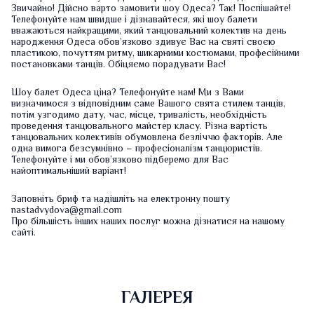
Звичайно! Дійсно варто замовити шоу Одеса? Так! Поспішайте!
Телефонуйте нам швидше і дізнавайтеся, які шоу балети
вважаються найкращими, який танцювальний колектив на день
народження Одеса обов’язково здивує Вас на святі своєю
пластикою, почуттям ритму, шикарними костюмами, професійними
постановками танців. Обіцяємо порадувати Вас!
Шоу балет Одеса ціна? Телефонуйте нам! Ми з Вами
визначимося з відповідним саме Вашого свята стилем танців,
потім узгодимо дату, час, місце, тривалість, необхідність
проведення танцювального майстер класу. Різна вартість
танцювальних колективів обумовлена ​​безліччю факторів. Але
одна вимога безсумнівно – професіоналізм танцюристів.
Телефонуйте і ми обов’язково підберемо для Вас
найоптимальніший варіант!
Заповніть
бриф
та надішліть на електронну пошту
nastadvydova@gmail.com
Про більшість інших наших послуг можна дізнатися на нашому
сайті
.
ГАЛЕРЕЯ