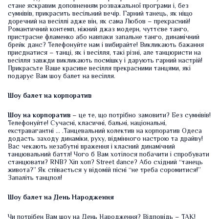
стане яскравим доповненням розважальної програми і, без
сумнівів, прикрасить весільний вечір. Гарний танець, як ніщо
доречний на весіллі адже він, як сама Любов – прекрасний!
Романтичний контемп, ніжний джаз модерн, чуттєве танго,
пристрасне фламенко або навпаки запальне танго, динамічний
брейк данс? Телефонуйте нам і вибирайте! Викликають бажання
приєднатися – танці, як і весілля, такі різні, але танцюристи на
весілля завжди викликають посмішку і дарують гарний настрій!
Прикрасьте Ваше красиве весілля прекрасними танцями, які
подарує Вам шоу балет на весілля.
Шоу балет на корпоратив
Шоу на корпоратив
– це те, що потрібно замовити? Без сумнівів!
Телефонуйте! Сучасні, класичні, бальні, національні,
екстравагантні … .Танцевальний колектив на корпоратив Одеса
додасть заходу динаміки, руху, відмінного настрою та драйву!
Вас чекають незабутні враження і класний динамічний
танцювальний баттл! Чого б Вам хотілося побачити і спробувати
станцювати? RNB? Хіп хоп? Street dance? Або східний “танець
живота?” Як співається у відомій пісні “не треба соромитися!”
Запаліть танцпол!
Шоу балет на День Народження
Чи потрібен Вам шоу на День Народження? Відповідь – ТАК!