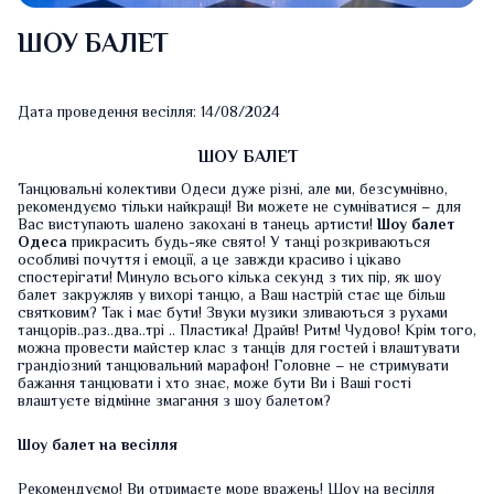
ШОУ БАЛЕТ
Дата проведення весілля: 14/08/2024
ШОУ БАЛЕТ
Танцювальні колективи Одеси дуже різні, але ми, безсумнівно,
рекомендуємо тільки найкращі! Ви можете не сумніватися – для
Вас виступають шалено закохані в танець артисти!
Шоу балет
Одеса
прикрасить будь-яке свято! У танці розкриваються
особливі почуття і емоції, а це завжди красиво і цікаво
спостерігати! Минуло всього кілька секунд з тих пір, як шоу
балет закружляв у вихорі танцю, а Ваш настрій стає ще більш
святковим? Так і має бути! Звуки музики зливаються з рухами
танцорів..раз..два..трі .. Пластика! Драйв! Ритм! Чудово! Крім того,
можна провести майстер клас з танців для гостей і влаштувати
грандіозний танцювальний марафон! Головне – не стримувати
бажання танцювати і хто знає, може бути Ви і Ваші гості
влаштуєте відмінне змагання з шоу балетом?
Шоу балет на весілля
Рекомендуємо! Ви отримаєте море вражень! Шоу на весілля